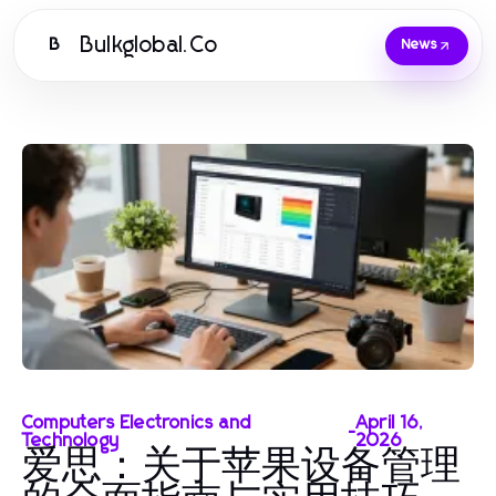
Bulkglobal.Co
B
News
Computers Electronics and
April 16,
-
Technology
2026
爱思：关于苹果设备管理